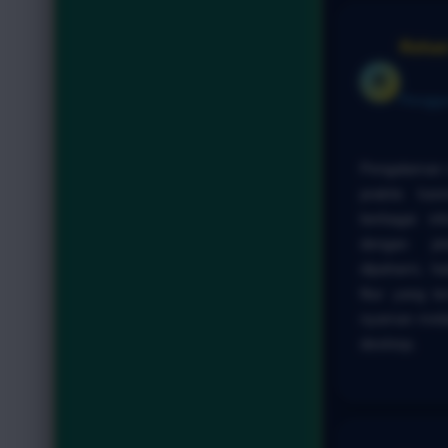
Rehan
R
Penggun
Pengalaman 
praktis ka
berbagai in
dengan je
dipahami, ha
fitur yang te
nyaman mela
desktop.