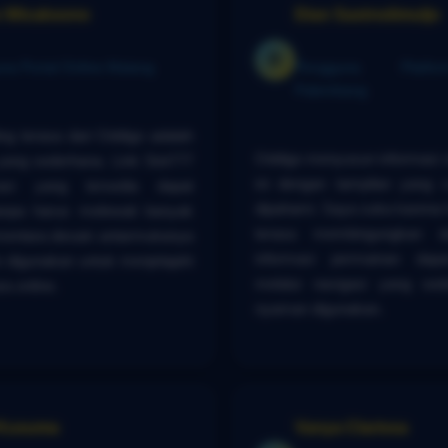
 Wicaksono
Dian Sastrodimuljo
D
na Portal Online
Malang
Pengguna Platfo
Palembang
ing terasa dari Oddigo adalah
Oddigo menyusun informasi sl
yang sederhana. Link Slot777
ini dengan tampilan yang
asi yang tersedia dapat
dipahami. Saya suka karena 
anpa harus melewati banyak
terasa membingungkan d
mentara desain antarmukanya
informasi permainan dapa
 digunakan untuk menjelajahi
melalui navigasi yang sed
a online.
nyaman digunakan.
 Kusuma
Vanya Clarissa