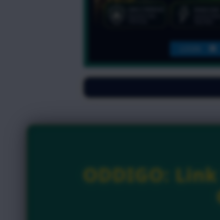
LOGIN
ODDIGO: Link 