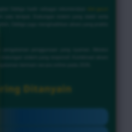
igital Oddigo hadir sebagai rekomendasi
slot gacor
satu tempat. Dukungan sistem yang stabil serta
obile. Oddigo juga menghadirkan akses yang praktis
n pengalaman penggunaan yang nyaman. Melalui
 dukungan sistem yang responsif. Kombinasi akses
engalaman bermain secara online pada 2026.
ring Ditanyain
alam satu platform. Oddigo dirancang dengan