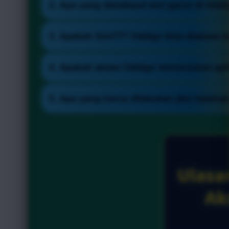
2. Apa yang dimaksud slot gacor di Odd
navigasi sederhana, sistem responsif, serta a
Istilah slot gacor biasanya digunakan pem
3. Apakah Slot777 Oddigo bisa diakses m
menarik. Namun, hasil permainan tetap bersi
Ya, Slot777 Oddigo dapat diakses melalui 
4. Apakah akses Oddigo memerlukan apl
pengguna membuka halaman dan menggunakan 
Akses berbasis web Oddigo dapat dibuka 
5. Apa yang harus dilakukan jika halama
menggunakan alamat situs yang benar serta ko
Jika halaman Slot777 Oddigo sulit dibuka, p
browser atau jaringan berbeda apabila halam
Ulasa
Ak