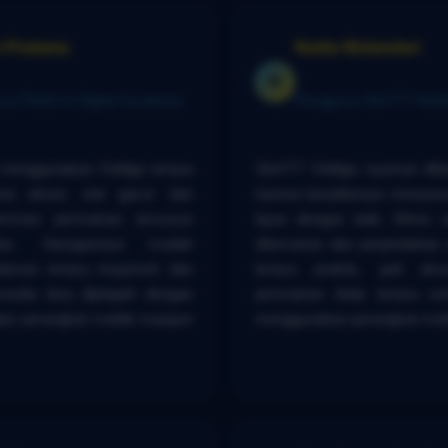
 Pratama
Nadia Wulandari
N
a Platform Digital
Surakarta
Pengguna Slot777 Mobi
menggunakan Oddigo terasa
Slot777 Oddigo nyaman dib
rena akses slot gacor dan
karena tampilannya menyesu
formasi permainan tersusun
layar dengan baik. Menu 
las. Navigasinya mudah
ditemukan dan perpindahan 
laman terasa responsif, dan
terasa praktis, jadi aks
rsedia bisa dijelajahi dengan
permainan tidak terasa ru
lui perangkat mobile maupun
menggunakan perangkat mobi