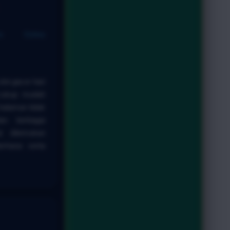
rm Online
ot gacor hari
 cukup mudah
halaman tidak
an berbagai
t ditemukan
erhana serta