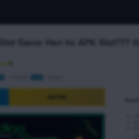
Slot Gacor Hari Ini APK Slot77
cor
Comments
Support
01
17.945
DAFTAR
Regul
Regu
Inc
Od
Inc
Oddig
Slo
Inc
Sit
yang
melal
Ex